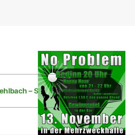
ehlbach – SV Heiligenmoschel
→