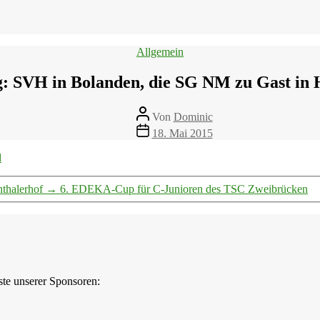
Kategorien
Allgemein
ag: SVH in Bolanden, die SG NM zu Gast in 
Beitragsautor
Von
Dominic
Veröffentlichungsdatum
18. Mai 2015
thalerhof
→
6. EDEKA-Cup für C-Junioren des TSC Zweibrücken
iste unserer Sponsoren: