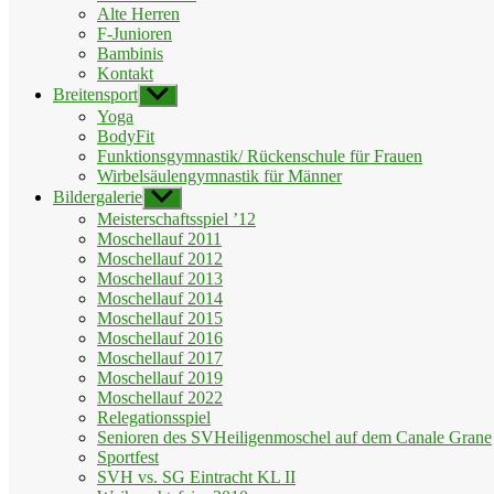
Alte Herren
F-Junioren
Bambinis
Kontakt
Breitensport
Untermenü
anzeigen
Yoga
BodyFit
Funktionsgymnastik/ Rückenschule für Frauen
Wirbelsäulengymnastik für Männer
Bildergalerie
Untermenü
anzeigen
Meisterschaftsspiel ’12
Moschellauf 2011
Moschellauf 2012
Moschellauf 2013
Moschellauf 2014
Moschellauf 2015
Moschellauf 2016
Moschellauf 2017
Moschellauf 2019
Moschellauf 2022
Relegationsspiel
Senioren des SVHeiligenmoschel auf dem Canale Grane
Sportfest
SVH vs. SG Eintracht KL II